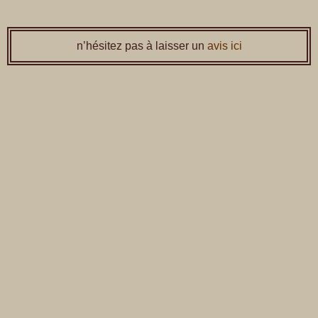
↓
passer
n’hésitez pas à laisser un
avis ici
au
contenu
principal