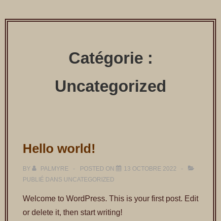
↓
passer
au
contenu
Catégorie :
principal
Uncategorized
Hello world!
BY
PALMYRE
POSTED ON
13 OCTOBRE 2022
PUBLIÉ DANS
UNCATEGORIZED
Welcome to WordPress. This is your first post. Edit
or delete it, then start writing!